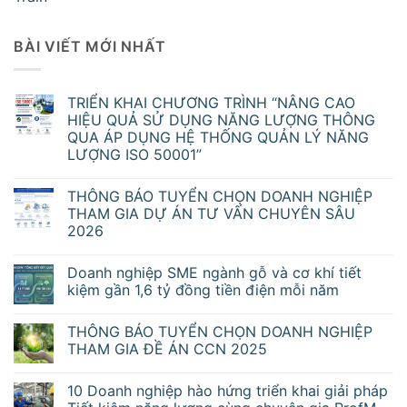
BÀI VIẾT MỚI NHẤT
TRIỂN KHAI CHƯƠNG TRÌNH “NÂNG CAO
HIỆU QUẢ SỬ DỤNG NĂNG LƯỢNG THÔNG
QUA ÁP DỤNG HỆ THỐNG QUẢN LÝ NĂNG
LƯỢNG ISO 50001”
THÔNG BÁO TUYỂN CHỌN DOANH NGHIỆP
THAM GIA DỰ ÁN TƯ VẤN CHUYÊN SÂU
2026
Doanh nghiệp SME ngành gỗ và cơ khí tiết
kiệm gần 1,6 tỷ đồng tiền điện mỗi năm
THÔNG BÁO TUYỂN CHỌN DOANH NGHIỆP
THAM GIA ĐỀ ÁN CCN 2025
10 Doanh nghiệp hào hứng triển khai giải pháp