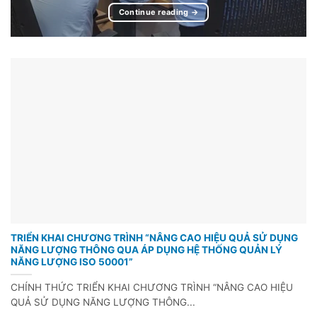
Continue reading
→
TRIỂN KHAI CHƯƠNG TRÌNH “NÂNG CAO HIỆU QUẢ SỬ DỤNG
NĂNG LƯỢNG THÔNG QUA ÁP DỤNG HỆ THỐNG QUẢN LÝ
NĂNG LƯỢNG ISO 50001”
CHÍNH THỨC TRIỂN KHAI CHƯƠNG TRÌNH “NÂNG CAO HIỆU
QUẢ SỬ DỤNG NĂNG LƯỢNG THÔNG...