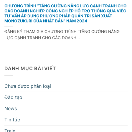
CHƯƠNG TRÌNH “TĂNG CƯỜNG NĂNG LỰC CẠNH TRANH CHO
CÁC DOANH NGHIỆP CÔNG NGHIỆP HỖ TRỢ THÔNG QUA VIỆC
TƯ VẤN ÁP DỤNG PHƯƠNG PHÁP QUẢN TRỊ SẢN XUẤT
MONOZUKURI CỦA NHẬT BẢN” NĂM 2024
ĐĂNG KÝ THAM GIA CHƯƠNG TRÌNH “TĂNG CƯỜNG NĂNG
LỰC CẠNH TRANH CHO CÁC DOANH...
DANH MỤC BÀI VIẾT
Chưa được phân loại
Đào tạo
News
Tin tức
Train