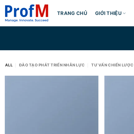
Skip
to
TRANG CHỦ
GIỚI THIỆU
content
ALL
ĐÀO TẠO PHÁT TRIỂN NHÂN LỰC
TƯ VẤN CHIẾN LƯỢC