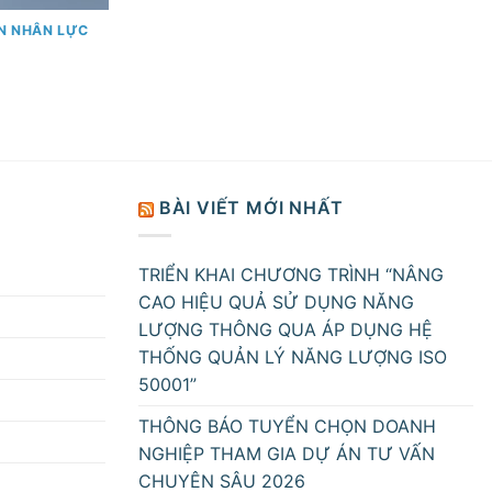
ỂN NHÂN LỰC
BÀI VIẾT MỚI NHẤT
TRIỂN KHAI CHƯƠNG TRÌNH “NÂNG
CAO HIỆU QUẢ SỬ DỤNG NĂNG
LƯỢNG THÔNG QUA ÁP DỤNG HỆ
THỐNG QUẢN LÝ NĂNG LƯỢNG ISO
50001”
THÔNG BÁO TUYỂN CHỌN DOANH
NGHIỆP THAM GIA DỰ ÁN TƯ VẤN
CHUYÊN SÂU 2026